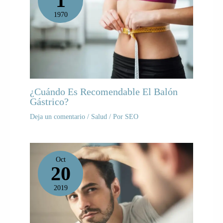
1
1970
¿Cuándo Es Recomendable El Balón
Gástrico?
Deja un comentario
/
Salud
/ Por
SEO
Oct
20
2019